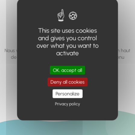
vous cherchez à
accéder n'existe
pas... ou plus.
This site uses cookies
and gives you control
over what you want to
Nous vous invitons à utiliser le moteur de recherche en haut
activate
de page, ou à utiliser le menu pour trouver le contenu
recherché.
OK, accept all
Retour à l'accueil
Deny all cookies
Personalize
Privacy policy