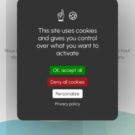
vous cherchez à
accéder n'existe
pas... ou plus.
This site uses cookies
and gives you control
over what you want to
Nous vous invitons à utiliser le moteur de recherche en haut
activate
de page, ou à utiliser le menu pour trouver le contenu
recherché.
OK, accept all
Retour à l'accueil
Deny all cookies
Personalize
Privacy policy