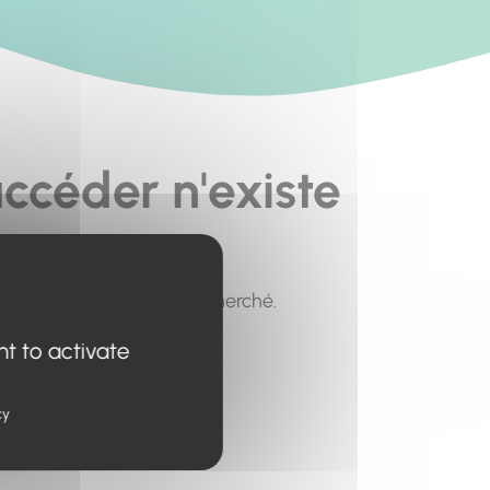
ccéder n'existe
pour trouver le contenu recherché.
nt to activate
cy