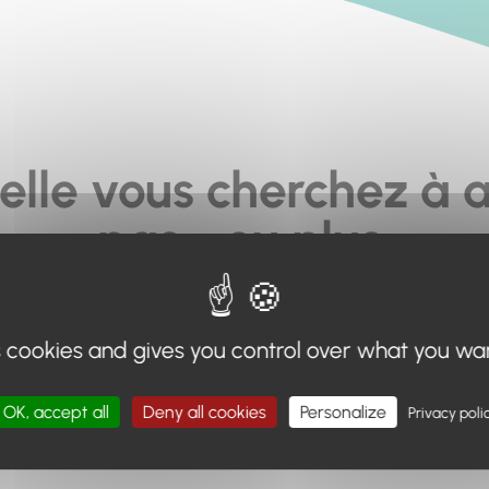
elle vous cherchez à a
pas... ou plus.
moteur de recherche en haut de page, ou à utiliser le menu 
s cookies and gives you control over what you wa
Retour à l'accueil
OK, accept all
Deny all cookies
Personalize
Privacy poli