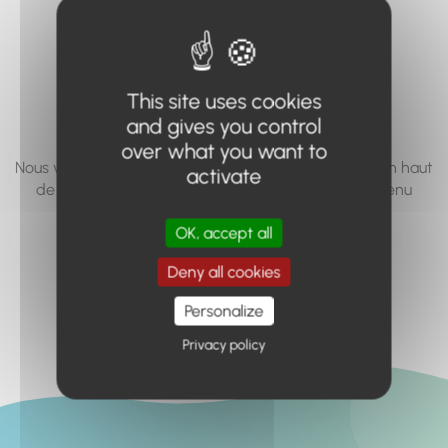
vous cherchez à
accéder n'existe
pas... ou plus.
This site uses cookies
and gives you control
over what you want to
Nous vous invitons à utiliser le moteur de recherche en haut
activate
de page, ou à utiliser le menu pour trouver le contenu
recherché.
OK, accept all
Retour à l'accueil
Deny all cookies
Personalize
Privacy policy