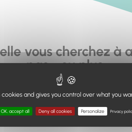
elle vous cherchez à a
pas... ou plus.
moteur de recherche en haut de page, ou à utiliser le menu 
s cookies and gives you control over what you wa
Retour à l'accueil
OK, accept all
Deny all cookies
Personalize
Privacy poli