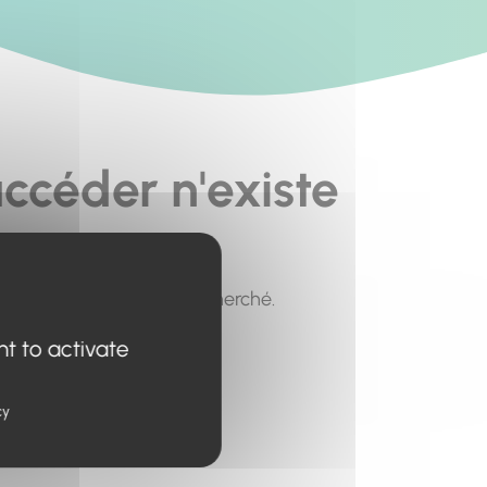
ccéder n'existe
pour trouver le contenu recherché.
nt to activate
cy