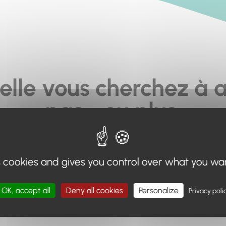
elle vous cherchez à a
pas... ou plus.
moteur de recherche en haut de page, ou à utiliser le menu 
s cookies and gives you control over what you wa
Retour à l'accueil
OK, accept all
Deny all cookies
Personalize
Privacy poli