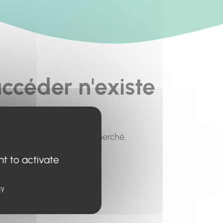
ccéder n'existe
pour trouver le contenu recherché.
nt to activate
cy