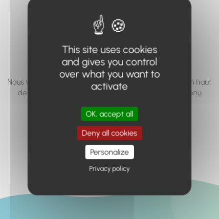
vous cherchez à
accéder n'existe
pas... ou plus.
This site uses cookies
and gives you control
over what you want to
Nous vous invitons à utiliser le moteur de recherche en haut
activate
de page, ou à utiliser le menu pour trouver le contenu
recherché.
OK, accept all
Retour à l'accueil
Deny all cookies
Personalize
Privacy policy