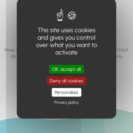
vous cherchez à
accéder n'existe
pas... ou plus.
This site uses cookies
and gives you control
over what you want to
Nous vous invitons à utiliser le moteur de recherche en haut
activate
de page, ou à utiliser le menu pour trouver le contenu
recherché.
OK, accept all
Retour à l'accueil
Deny all cookies
Personalize
Privacy policy