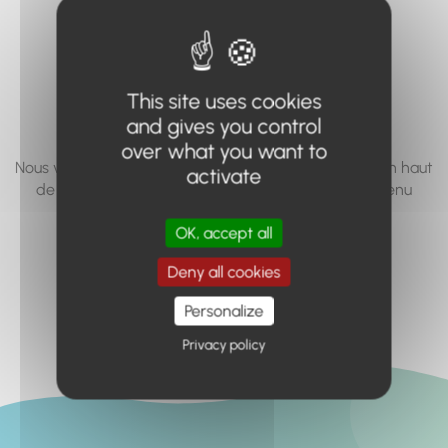
vous cherchez à
accéder n'existe
pas... ou plus.
This site uses cookies
and gives you control
over what you want to
Nous vous invitons à utiliser le moteur de recherche en haut
activate
de page, ou à utiliser le menu pour trouver le contenu
recherché.
OK, accept all
Retour à l'accueil
Deny all cookies
Personalize
Privacy policy