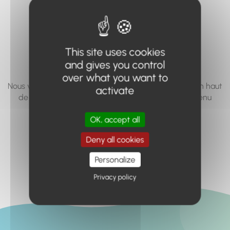
vous cherchez à
accéder n'existe
pas... ou plus.
This site uses cookies
and gives you control
over what you want to
Nous vous invitons à utiliser le moteur de recherche en haut
activate
de page, ou à utiliser le menu pour trouver le contenu
recherché.
OK, accept all
Retour à l'accueil
Deny all cookies
Personalize
Privacy policy