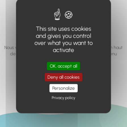
vous cherchez à
accéder n'existe
pas... ou plus.
This site uses cookies
and gives you control
over what you want to
Nous vous invitons à utiliser le moteur de recherche en haut
activate
de page, ou à utiliser le menu pour trouver le contenu
recherché.
OK, accept all
Retour à l'accueil
Deny all cookies
Personalize
Privacy policy