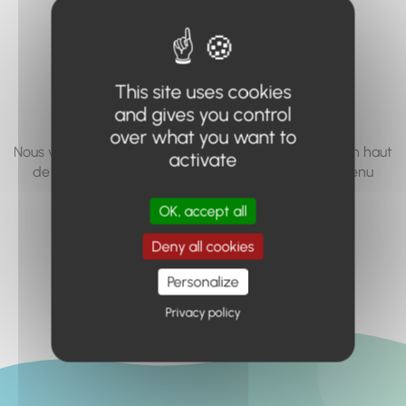
vous cherchez à
accéder n'existe
pas... ou plus.
This site uses cookies
and gives you control
over what you want to
Nous vous invitons à utiliser le moteur de recherche en haut
activate
de page, ou à utiliser le menu pour trouver le contenu
recherché.
OK, accept all
Retour à l'accueil
Deny all cookies
Personalize
Privacy policy