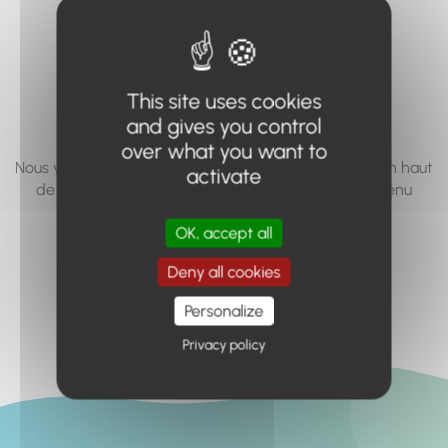
vous cherchez à
accéder n'existe
pas... ou plus.
This site uses cookies
and gives you control
over what you want to
Nous vous invitons à utiliser le moteur de recherche en haut
activate
de page, ou à utiliser le menu pour trouver le contenu
recherché.
OK, accept all
Retour à l'accueil
Deny all cookies
Personalize
Privacy policy