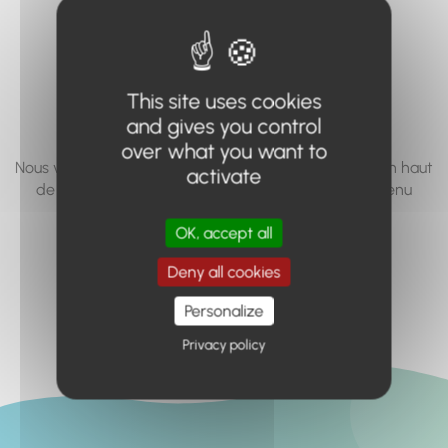
vous cherchez à
accéder n'existe
pas... ou plus.
This site uses cookies
and gives you control
over what you want to
Nous vous invitons à utiliser le moteur de recherche en haut
activate
de page, ou à utiliser le menu pour trouver le contenu
recherché.
OK, accept all
Retour à l'accueil
Deny all cookies
Personalize
Privacy policy