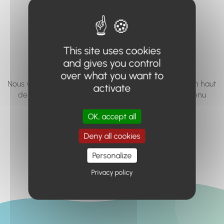
vous cherchez à
accéder n'existe
pas... ou plus.
This site uses cookies
and gives you control
over what you want to
Nous vous invitons à utiliser le moteur de recherche en haut
activate
de page, ou à utiliser le menu pour trouver le contenu
recherché.
OK, accept all
Retour à l'accueil
Deny all cookies
Personalize
Privacy policy