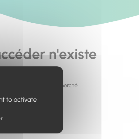
ccéder n'existe
pour trouver le contenu recherché.
nt to activate
cy