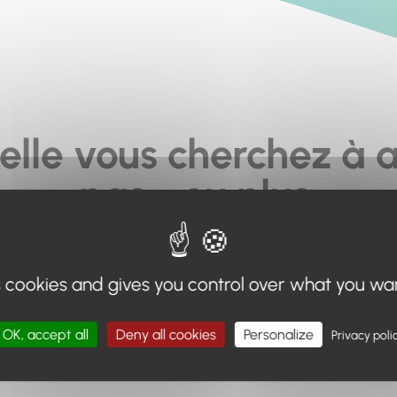
elle vous cherchez à a
pas... ou plus.
moteur de recherche en haut de page, ou à utiliser le menu 
s cookies and gives you control over what you wa
Retour à l'accueil
OK, accept all
Deny all cookies
Personalize
Privacy poli