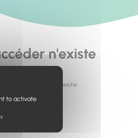
ccéder n'existe
pour trouver le contenu recherché.
nt to activate
cy