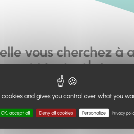
elle vous cherchez à a
pas... ou plus.
moteur de recherche en haut de page, ou à utiliser le menu 
s cookies and gives you control over what you wa
Retour à l'accueil
OK, accept all
Deny all cookies
Personalize
Privacy poli