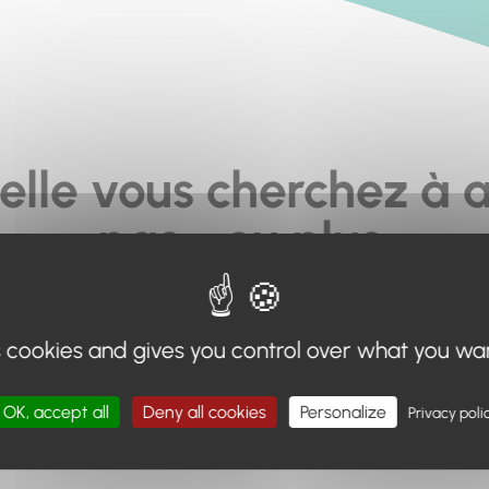
elle vous cherchez à a
pas... ou plus.
moteur de recherche en haut de page, ou à utiliser le menu 
s cookies and gives you control over what you wa
Retour à l'accueil
OK, accept all
Deny all cookies
Personalize
Privacy poli