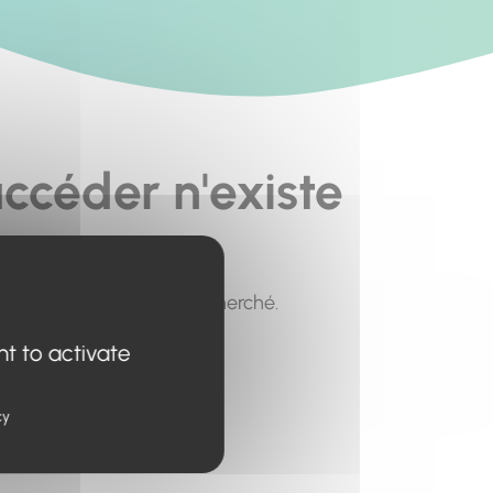
ccéder n'existe
pour trouver le contenu recherché.
nt to activate
cy