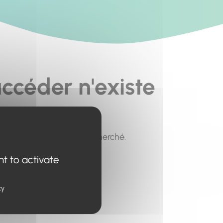
ccéder n'existe
pour trouver le contenu recherché.
nt to activate
cy