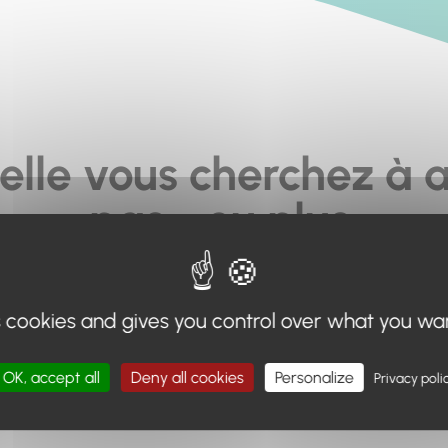
elle vous cherchez à a
pas... ou plus.
moteur de recherche en haut de page, ou à utiliser le menu 
s cookies and gives you control over what you wa
Retour à l'accueil
OK, accept all
Deny all cookies
Personalize
Privacy poli