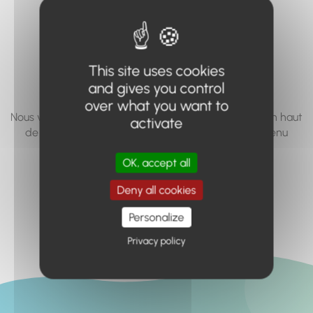
vous cherchez à
accéder n'existe
pas... ou plus.
This site uses cookies
and gives you control
over what you want to
Nous vous invitons à utiliser le moteur de recherche en haut
activate
de page, ou à utiliser le menu pour trouver le contenu
recherché.
OK, accept all
Retour à l'accueil
Deny all cookies
Personalize
Privacy policy