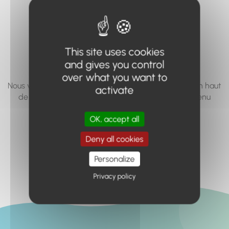
vous cherchez à
accéder n'existe
pas... ou plus.
This site uses cookies
and gives you control
over what you want to
Nous vous invitons à utiliser le moteur de recherche en haut
activate
de page, ou à utiliser le menu pour trouver le contenu
recherché.
OK, accept all
Retour à l'accueil
Deny all cookies
Personalize
Privacy policy