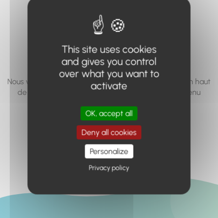
vous cherchez à
accéder n'existe
pas... ou plus.
This site uses cookies
and gives you control
over what you want to
Nous vous invitons à utiliser le moteur de recherche en haut
activate
de page, ou à utiliser le menu pour trouver le contenu
recherché.
OK, accept all
Retour à l'accueil
Deny all cookies
Personalize
Privacy policy