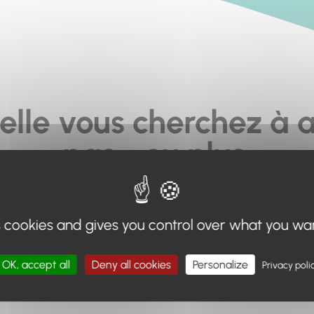
elle vous cherchez à a
pas... ou plus.
moteur de recherche en haut de page, ou à utiliser le menu 
s cookies and gives you control over what you wa
Retour à l'accueil
OK, accept all
Deny all cookies
Personalize
Privacy poli