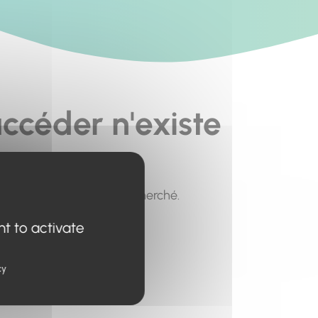
ccéder n'existe
pour trouver le contenu recherché.
nt to activate
cy