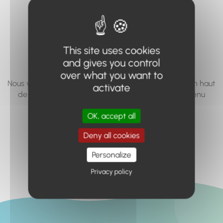
vous cherchez à
accéder n'existe
pas... ou plus.
This site uses cookies
and gives you control
over what you want to
Nous vous invitons à utiliser le moteur de recherche en haut
activate
de page, ou à utiliser le menu pour trouver le contenu
recherché.
OK, accept all
Retour à l'accueil
Deny all cookies
Personalize
Privacy policy