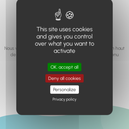
vous cherchez à
accéder n'existe
pas... ou plus.
This site uses cookies
and gives you control
over what you want to
Nous vous invitons à utiliser le moteur de recherche en haut
activate
de page, ou à utiliser le menu pour trouver le contenu
recherché.
OK, accept all
Retour à l'accueil
Deny all cookies
Personalize
Privacy policy