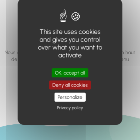
vous cherchez à
accéder n'existe
pas... ou plus.
This site uses cookies
and gives you control
over what you want to
Nous vous invitons à utiliser le moteur de recherche en haut
activate
de page, ou à utiliser le menu pour trouver le contenu
recherché.
OK, accept all
Retour à l'accueil
Deny all cookies
Personalize
Privacy policy