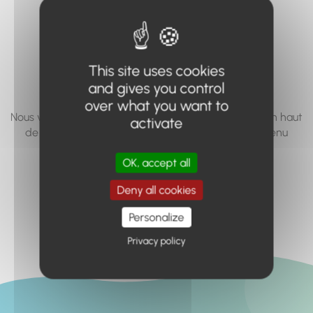
vous cherchez à
accéder n'existe
pas... ou plus.
This site uses cookies
and gives you control
over what you want to
Nous vous invitons à utiliser le moteur de recherche en haut
activate
de page, ou à utiliser le menu pour trouver le contenu
recherché.
OK, accept all
Retour à l'accueil
Deny all cookies
Personalize
Privacy policy