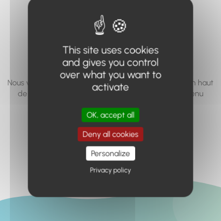
vous cherchez à
accéder n'existe
pas... ou plus.
This site uses cookies
and gives you control
over what you want to
Nous vous invitons à utiliser le moteur de recherche en haut
activate
de page, ou à utiliser le menu pour trouver le contenu
recherché.
OK, accept all
Retour à l'accueil
Deny all cookies
Personalize
Privacy policy