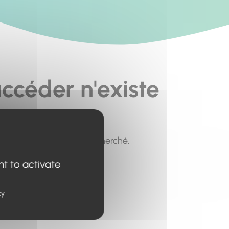
ccéder n'existe
pour trouver le contenu recherché.
nt to activate
cy