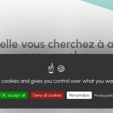
elle vous cherchez à a
pas... ou plus.
moteur de recherche en haut de page, ou à utiliser le menu 
s cookies and gives you control over what you wa
Retour à l'accueil
OK, accept all
Deny all cookies
Personalize
Privacy poli