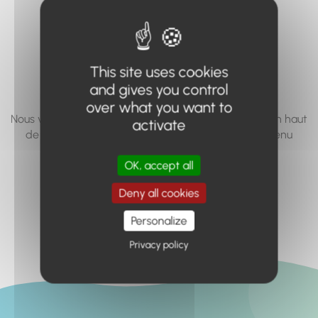
vous cherchez à
accéder n'existe
pas... ou plus.
This site uses cookies
and gives you control
over what you want to
Nous vous invitons à utiliser le moteur de recherche en haut
activate
de page, ou à utiliser le menu pour trouver le contenu
recherché.
OK, accept all
Retour à l'accueil
Deny all cookies
Personalize
Privacy policy