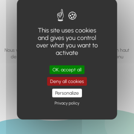
vous cherchez à
accéder n'existe
pas... ou plus.
This site uses cookies
and gives you control
over what you want to
Nous vous invitons à utiliser le moteur de recherche en haut
activate
de page, ou à utiliser le menu pour trouver le contenu
recherché.
OK, accept all
Retour à l'accueil
Deny all cookies
Personalize
Privacy policy