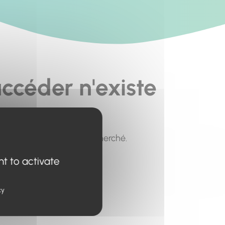
ccéder n'existe
pour trouver le contenu recherché.
nt to activate
cy