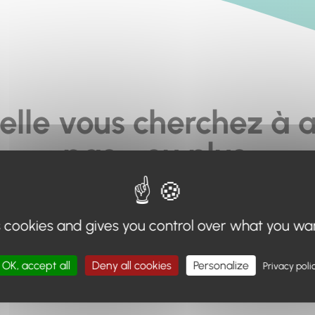
elle vous cherchez à a
pas... ou plus.
moteur de recherche en haut de page, ou à utiliser le menu 
s cookies and gives you control over what you wa
Retour à l'accueil
OK, accept all
Deny all cookies
Personalize
Privacy poli