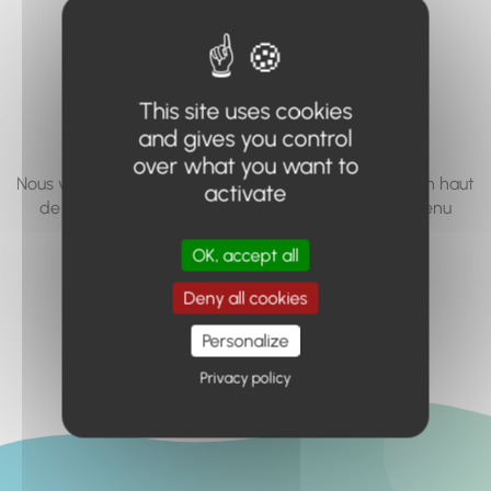
vous cherchez à
accéder n'existe
pas... ou plus.
This site uses cookies
and gives you control
over what you want to
Nous vous invitons à utiliser le moteur de recherche en haut
activate
de page, ou à utiliser le menu pour trouver le contenu
recherché.
OK, accept all
Retour à l'accueil
Deny all cookies
Personalize
Privacy policy