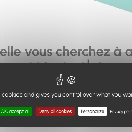
elle vous cherchez à a
pas... ou plus.
moteur de recherche en haut de page, ou à utiliser le menu 
s cookies and gives you control over what you wa
Retour à l'accueil
OK, accept all
Deny all cookies
Personalize
Privacy poli