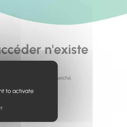
ccéder n'existe
pour trouver le contenu recherché.
nt to activate
cy