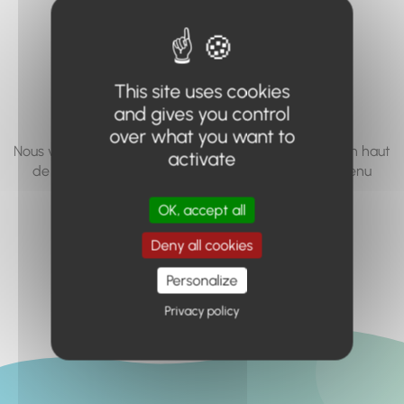
vous cherchez à
accéder n'existe
pas... ou plus.
This site uses cookies
and gives you control
over what you want to
Nous vous invitons à utiliser le moteur de recherche en haut
activate
de page, ou à utiliser le menu pour trouver le contenu
recherché.
OK, accept all
Retour à l'accueil
Deny all cookies
Personalize
Privacy policy