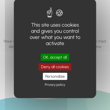
vous cherchez à
accéder n'existe
pas... ou plus.
This site uses cookies
and gives you control
over what you want to
Nous vous invitons à utiliser le moteur de recherche en haut
activate
de page, ou à utiliser le menu pour trouver le contenu
recherché.
OK, accept all
Retour à l'accueil
Deny all cookies
Personalize
Privacy policy