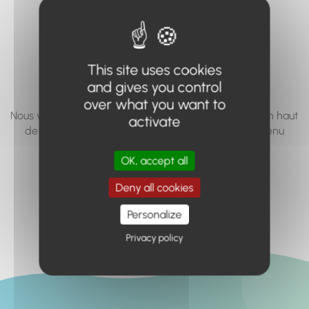
vous cherchez à
accéder n'existe
pas... ou plus.
This site uses cookies
and gives you control
over what you want to
Nous vous invitons à utiliser le moteur de recherche en haut
activate
de page, ou à utiliser le menu pour trouver le contenu
recherché.
OK, accept all
Retour à l'accueil
Deny all cookies
Personalize
Privacy policy