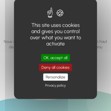
vous cherchez à
accéder n'existe
pas... ou plus.
This site uses cookies
and gives you control
over what you want to
Nous vous invitons à utiliser le moteur de recherche en haut
activate
de page, ou à utiliser le menu pour trouver le contenu
recherché.
OK, accept all
Retour à l'accueil
Deny all cookies
Personalize
Privacy policy