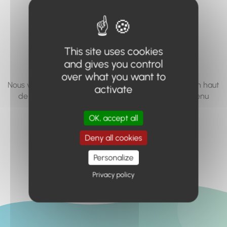
vous cherchez à
accéder n'existe
pas... ou plus.
This site uses cookies
and gives you control
over what you want to
Nous vous invitons à utiliser le moteur de recherche en haut
activate
de page, ou à utiliser le menu pour trouver le contenu
recherché.
OK, accept all
Retour à l'accueil
Deny all cookies
Personalize
Privacy policy