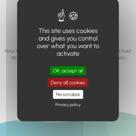
vous cherchez à
accéder n'existe
pas... ou plus.
This site uses cookies
and gives you control
over what you want to
Nous vous invitons à utiliser le moteur de recherche en haut
activate
de page, ou à utiliser le menu pour trouver le contenu
recherché.
OK, accept all
Retour à l'accueil
Deny all cookies
Personalize
Privacy policy