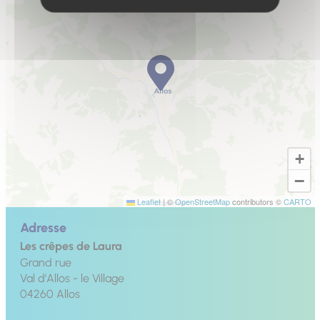
+
−
Leaflet
|
©
OpenStreetMap
contributors ©
CARTO
Adresse
Les crêpes de Laura
Grand rue
Val d'Allos - le Village
04260
Allos