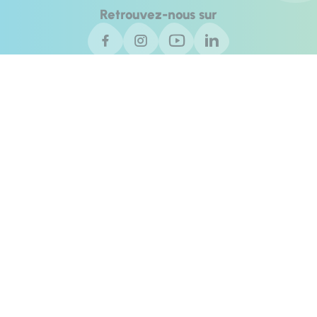
Retrouvez-nous sur
Blog livres
Blog VTT
Contact
Invest In Alpes de Haute Provence
Agence de développement des Alpes de Haute Provence © 2025 -
Tous droits réservés
Plan du site
Éditer mes cookies
Politique de confidentialité
Accessibilité du site : totalement conforme
Mentions légales
Réalisation :
Mill, Privas