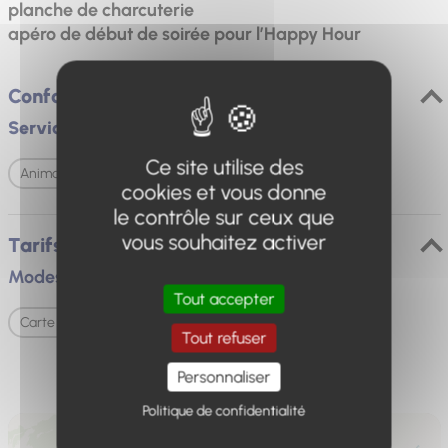
planche de charcuterie
apéro de début de soirée pour l’Happy Hour
Confort et équipements
Services
Ce site utilise des
Animaux acceptés
cookies et vous donne
le contrôle sur ceux que
vous souhaitez activer
Tarifs / ouverture
Modes de paiement
Tout accepter
Carte bancaire/crédit
Espèces
Tout refuser
Personnaliser
Politique de confidentialité