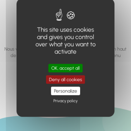
vous cherchez à
accéder n'existe
pas... ou plus.
This site uses cookies
and gives you control
over what you want to
Nous vous invitons à utiliser le moteur de recherche en haut
activate
de page, ou à utiliser le menu pour trouver le contenu
recherché.
OK, accept all
Retour à l'accueil
Deny all cookies
Personalize
Privacy policy