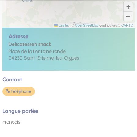
+
−
Leaflet
|
©
OpenStreetMap
contributors ©
CARTO
Adresse
Delicatessen snack
Place de la Fontaine ronde
04230
Saint-Étienne-les-Orgues
Contact
Téléphone
Langue parlée
Français