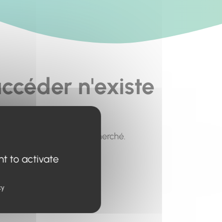
ccéder n'existe
pour trouver le contenu recherché.
nt to activate
cy