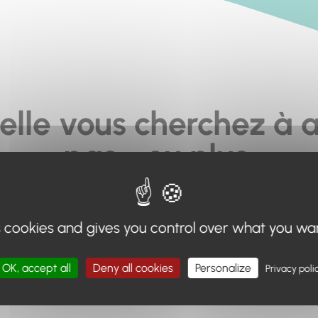
elle vous cherchez à a
pas... ou plus.
moteur de recherche en haut de page, ou à utiliser le menu 
s cookies and gives you control over what you wa
Retour à l'accueil
OK, accept all
Deny all cookies
Personalize
Privacy poli