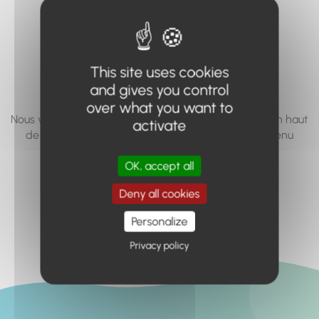
vous cherchez à
accéder n'existe
pas... ou plus.
This site uses cookies
and gives you control
over what you want to
Nous vous invitons à utiliser le moteur de recherche en haut
activate
de page, ou à utiliser le menu pour trouver le contenu
recherché.
OK, accept all
Retour à l'accueil
Deny all cookies
Personalize
Privacy policy