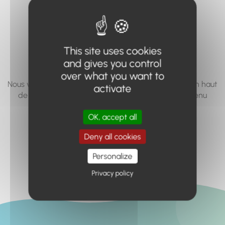
vous cherchez à
accéder n'existe
pas... ou plus.
This site uses cookies
and gives you control
over what you want to
Nous vous invitons à utiliser le moteur de recherche en haut
activate
de page, ou à utiliser le menu pour trouver le contenu
recherché.
OK, accept all
Retour à l'accueil
Deny all cookies
Personalize
Privacy policy