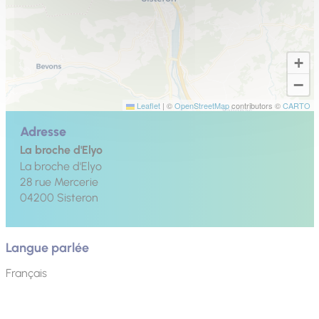
+
−
Leaflet
|
©
OpenStreetMap
contributors ©
CARTO
Adresse
La broche d'Elyo
La broche d'Elyo
28 rue Mercerie
04200
Sisteron
Langue parlée
Français