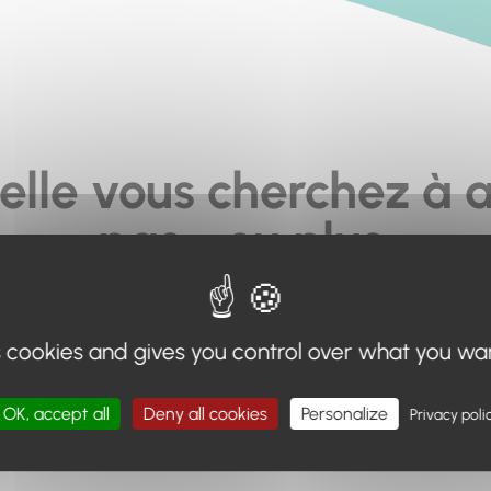
elle vous cherchez à a
pas... ou plus.
moteur de recherche en haut de page, ou à utiliser le menu 
s cookies and gives you control over what you wa
Retour à l'accueil
OK, accept all
Deny all cookies
Personalize
Privacy poli