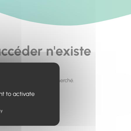
ccéder n'existe
pour trouver le contenu recherché.
nt to activate
cy