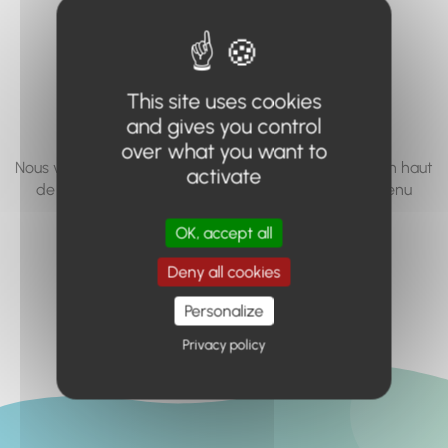
vous cherchez à
accéder n'existe
pas... ou plus.
This site uses cookies
and gives you control
over what you want to
Nous vous invitons à utiliser le moteur de recherche en haut
activate
de page, ou à utiliser le menu pour trouver le contenu
recherché.
OK, accept all
Retour à l'accueil
Deny all cookies
Personalize
Privacy policy