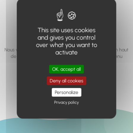
vous cherchez à
accéder n'existe
pas... ou plus.
This site uses cookies
and gives you control
over what you want to
Nous vous invitons à utiliser le moteur de recherche en haut
activate
de page, ou à utiliser le menu pour trouver le contenu
recherché.
OK, accept all
Retour à l'accueil
Deny all cookies
Personalize
Privacy policy